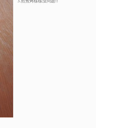
3.煎煮烤樣樣沒問題!!