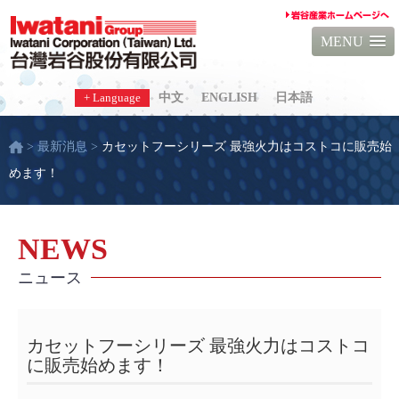
MENU
+ Language
中文
ENGLISH
日本語
> 最新消息 >
カセットフーシリーズ 最強火力はコストコに販売始
めます！
NEWS
ニュース
カセットフーシリーズ 最強火力はコストコ
に販売始めます！